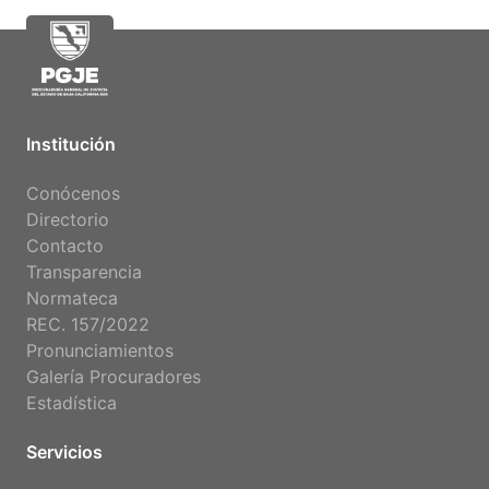
Institución
Conócenos
Directorio
Contacto
Transparencia
Normateca
REC. 157/2022
Pronunciamientos
Galería Procuradores
Estadística
Servicios