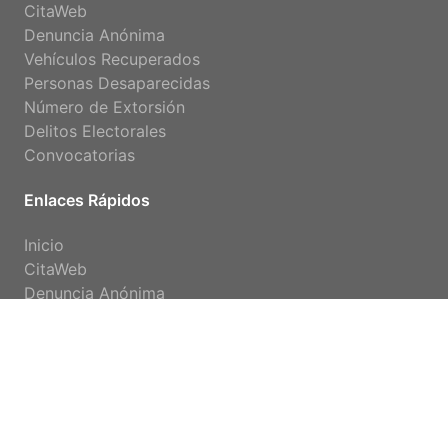
CitaWeb
Denuncia Anónima
Vehículos Recuperados
Personas Desaparecidas
Número de Extorsión
Delitos Electorales
Convocatorias
Enlaces Rápidos
Inicio
CitaWeb
Denuncia Anónima
Estadística
Organigrama
©Copyright
| PGJEBCS