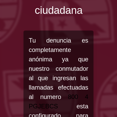
ciudadana
Tu denuncia es
completamente
anónima ya que
nuestro conmutador
al que ingresan las
llamadas efectuadas
al numero
800 4
PGJEBCS
esta
configurado para